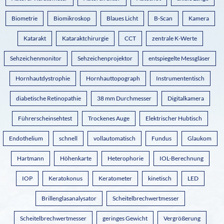
Biometrie
Biomikroskop
Blaues Licht
B-Scan
Kamera
Katarakt
Kataraktchirurgie
CCT
zentrale K-Werte
Sehzeichenmonitor
Sehzeichenprojektor
entspiegelte Messgläser
Hornhautdystrophie
Hornhauttopograph
Instrumententisch
diabetische Retinopathie
38 mm Durchmesser
Digitalkamera
Führerscheinsehtest
Trockenes Auge
Elektrischer Hubtisch
Endothelium
schnell
vollautomatisch
Fundus
Glaukom
Hartmann
Höhenkarte
Heterophorie
IOL-Berechnung
IOP
Keratokonus
Keratometer
kinetisch
LED
Brillenglasanalysator
Scheitelbrechwertmesser
Scheitelbrechwertmesser
geringes Gewicht
Vergrößerung