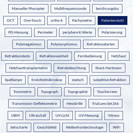
Manueller Phoropter
Multifrequenzsonde
berührungslos
OCT
One-Touch
ortho-k
Pachymetrie
Patientenstuhl
PD-Messung
Perimeter
periphere K-Werte
Polarisierung
Polymegatismus
Polymorphismus
Refraktionskarten
Refraktionstests
Refraktionseinheit
Fernbedienung
Netzhaut
Netzhauttransplantation
Retrobeleuchtung
Shack-Hartmann
Spaltlampe
Endothelmikroskop
statisch
subjektive Refraktion
Tonometrie
Topograph
Topographie
Touchscreen
Transmission-Deflektometrie
Messbrille
Trial Lens Set 266
UBM
Ultraschall
UV-Licht
UV-Messung
Vitreus
Sehschärfe
Gesichtsfeld
Wellenfronttechnologie
WiFi