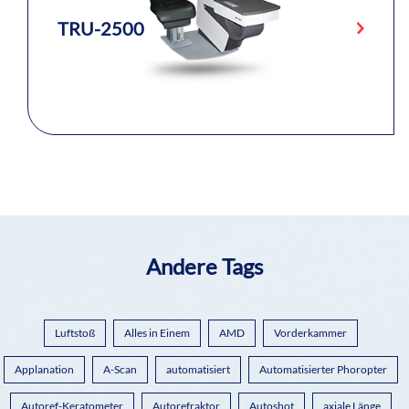
TRU-2500
Andere Tags
Luftstoß
Alles in Einem
AMD
Vorderkammer
Applanation
A-Scan
automatisiert
Automatisierter Phoropter
Autoref-Keratometer
Autorefraktor
Autoshot
axiale Länge