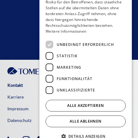
KONTAKT-FORMULAR
Risiko für den Betroffenen, dass staatliche
Stellen auf die übermittelten Daten ohne
konkreten Anlass Zugriff nehmen, ohne
dass hiergegen hinreichende
Rechtsschutzmöglichkeiten bestehen.
Weitere Informationen
UNBEDINGT ERFORDERLICH
STATISTIK
MARKETING
FUNKTIONALITÄT
Kontakt
UNKLASSIFIZIERTE
Karriere
ALLE AKZEPTIEREN
Impressum
Datenschutz
ALLE ABLEHNEN
DETAILS ANZEIGEN