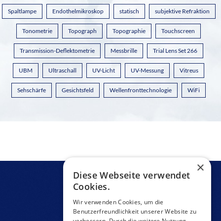
Spaltlampe
Endothelmikroskop
statisch
subjektive Refraktion
Tonometrie
Topograph
Topographie
Touchscreen
Transmission-Deflektometrie
Messbrille
Trial Lens Set 266
UBM
Ultraschall
UV-Licht
UV-Messung
Vitreus
Sehschärfe
Gesichtsfeld
Wellenfronttechnologie
WiFi
×
Diese Webseite verwendet
Cookies.
Wir verwenden Cookies, um die
Benutzerfreundlichkeit unserer Website zu
verbessern. Durch die weitere Nutzung