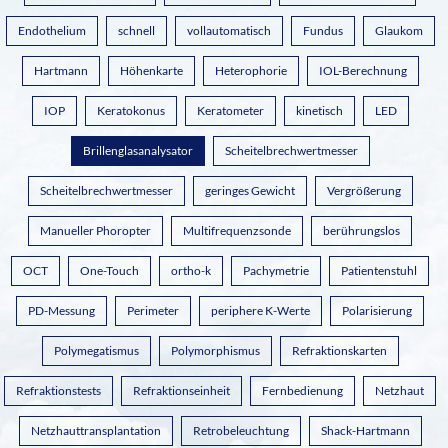
Endothelium
schnell
vollautomatisch
Fundus
Glaukom
Hartmann
Höhenkarte
Heterophorie
IOL-Berechnung
IOP
Keratokonus
Keratometer
kinetisch
LED
Brillenglasanalysator
Scheitelbrechwertmesser
Scheitelbrechwertmesser
geringes Gewicht
Vergrößerung
Manueller Phoropter
Multifrequenzsonde
berührungslos
OCT
One-Touch
ortho-k
Pachymetrie
Patientenstuhl
PD-Messung
Perimeter
periphere K-Werte
Polarisierung
Polymegatismus
Polymorphismus
Refraktionskarten
Refraktionstests
Refraktionseinheit
Fernbedienung
Netzhaut
Netzhauttransplantation
Retrobeleuchtung
Shack-Hartmann