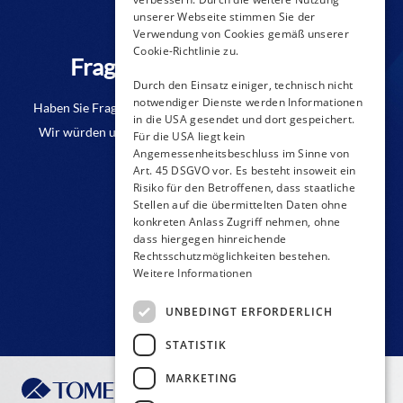
unserer Webseite stimmen Sie der
Verwendung von Cookies gemäß unserer
Cookie-Richtlinie zu.
Fragen zu einem Produkt?
Durch den Einsatz einiger, technisch nicht
notwendiger Dienste werden Informationen
Haben Sie Fragen oder benötigen Sie weitere Informationen?
in die USA gesendet und dort gespeichert.
Wir würden uns freuen, wenn Sie uns eine Anfrage senden.
Für die USA liegt kein
Angemessenheitsbeschluss im Sinne von
Art. 45 DSGVO vor. Es besteht insoweit ein
KONTAKT-FORMULAR
Risiko für den Betroffenen, dass staatliche
Stellen auf die übermittelten Daten ohne
konkreten Anlass Zugriff nehmen, ohne
dass hiergegen hinreichende
Rechtsschutzmöglichkeiten bestehen.
Weitere Informationen
UNBEDINGT ERFORDERLICH
STATISTIK
MARKETING