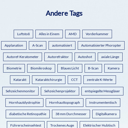
Andere Tags
Luftstoß
Alles in Einem
AMD
Vorderkammer
Applanation
A-Scan
automatisiert
Automatisierter Phoropter
Autoref-Keratometer
Autorefraktor
Autoshot
axiale Länge
Biometrie
Biomikroskop
Blaues Licht
B-Scan
Kamera
Katarakt
Kataraktchirurgie
CCT
zentrale K-Werte
Sehzeichenmonitor
Sehzeichenprojektor
entspiegelte Messgläser
Hornhautdystrophie
Hornhauttopograph
Instrumententisch
diabetische Retinopathie
38 mm Durchmesser
Digitalkamera
Führerscheinsehtest
Trockenes Auge
Elektrischer Hubtisch