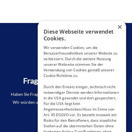
×
Diese Webseite verwendet
Cookies.
Wir verwenden Cookies, um die
Benutzerfreundlichkeit unserer Website zu
verbessern. Durch die weitere Nutzung
unserer Webseite stimmen Sie der
Verwendung von Cookies gemäß unserer
Cookie-Richtlinie zu.
Fragen zu einem Produkt?
Durch den Einsatz einiger, technisch nicht
notwendiger Dienste werden Informationen
Haben Sie Fragen oder benötigen Sie weitere Informationen?
in die USA gesendet und dort gespeichert.
Wir würden uns freuen, wenn Sie uns eine Anfrage senden.
Für die USA liegt kein
Angemessenheitsbeschluss im Sinne von
Art. 45 DSGVO vor. Es besteht insoweit ein
KONTAKT-FORMULAR
Risiko für den Betroffenen, dass staatliche
Stellen auf die übermittelten Daten ohne
konkreten Anlass Zugriff nehmen, ohne