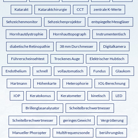
Katarakt
Kataraktchirurgie
CCT
zentrale K-Werte
Sehzeichenmonitor
Sehzeichenprojektor
entspiegelte Messgläser
Hornhautdystrophie
Hornhauttopograph
Instrumententisch
diabetische Retinopathie
38 mm Durchmesser
Digitalkamera
Führerscheinsehtest
Trockenes Auge
Elektrischer Hubtisch
Endothelium
schnell
vollautomatisch
Fundus
Glaukom
Hartmann
Höhenkarte
Heterophorie
IOL-Berechnung
IOP
Keratokonus
Keratometer
kinetisch
LED
Brillenglasanalysator
Scheitelbrechwertmesser
Scheitelbrechwertmesser
geringes Gewicht
Vergrößerung
Manueller Phoropter
Multifrequenzsonde
berührungslos