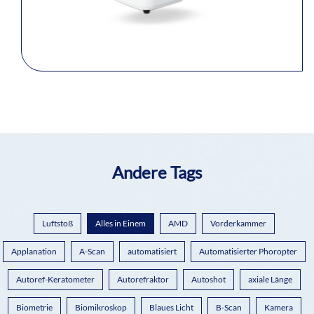
Andere Tags
Luftstoß
Alles in Einem
AMD
Vorderkammer
Applanation
A-Scan
automatisiert
Automatisierter Phoropter
Autoref-Keratometer
Autorefraktor
Autoshot
axiale Länge
Biometrie
Biomikroskop
Blaues Licht
B-Scan
Kamera