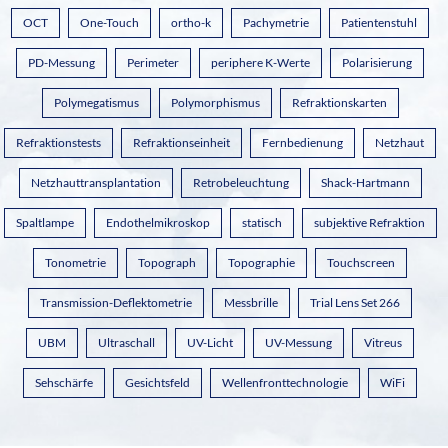
OCT
One-Touch
ortho-k
Pachymetrie
Patientenstuhl
PD-Messung
Perimeter
periphere K-Werte
Polarisierung
Polymegatismus
Polymorphismus
Refraktionskarten
Refraktionstests
Refraktionseinheit
Fernbedienung
Netzhaut
Netzhauttransplantation
Retrobeleuchtung
Shack-Hartmann
Spaltlampe
Endothelmikroskop
statisch
subjektive Refraktion
Tonometrie
Topograph
Topographie
Touchscreen
Transmission-Deflektometrie
Messbrille
Trial Lens Set 266
UBM
Ultraschall
UV-Licht
UV-Messung
Vitreus
Sehschärfe
Gesichtsfeld
Wellenfronttechnologie
WiFi