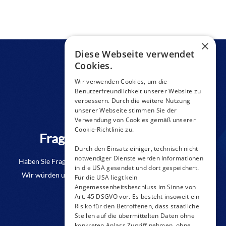
×
Diese Webseite verwendet
Cookies.
Wir verwenden Cookies, um die
Benutzerfreundlichkeit unserer Website zu
verbessern. Durch die weitere Nutzung
unserer Webseite stimmen Sie der
Verwendung von Cookies gemäß unserer
Cookie-Richtlinie zu.
Fragen zu einem Produkt?
Durch den Einsatz einiger, technisch nicht
notwendiger Dienste werden Informationen
Haben Sie Fragen oder benötigen Sie weitere Informationen?
in die USA gesendet und dort gespeichert.
Wir würden uns freuen, wenn Sie uns eine Anfrage senden.
Für die USA liegt kein
Angemessenheitsbeschluss im Sinne von
Art. 45 DSGVO vor. Es besteht insoweit ein
KONTAKT-FORMULAR
Risiko für den Betroffenen, dass staatliche
Stellen auf die übermittelten Daten ohne
konkreten Anlass Zugriff nehmen, ohne