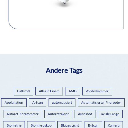
Andere Tags
Luftstoß
Alles in Einem
AMD
Vorderkammer
Applanation
A-Scan
automatisiert
Automatisierter Phoropter
Autoref-Keratometer
Autorefraktor
Autoshot
axiale Länge
Biometrie
Biomikroskop
Blaues Licht
B-Scan
Kamera