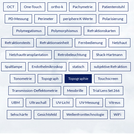
OCT
One-Touch
ortho-k
Pachymetrie
Patientenstuhl
PD-Messung
Perimeter
periphere K-Werte
Polarisierung
Polymegatismus
Polymorphismus
Refraktionskarten
Refraktionstests
Refraktionseinheit
Fernbedienung
Netzhaut
Netzhauttransplantation
Retrobeleuchtung
Shack-Hartmann
Spaltlampe
Endothelmikroskop
statisch
subjektive Refraktion
Tonometrie
Topograph
Topographie
Touchscreen
Transmission-Deflektometrie
Messbrille
Trial Lens Set 266
UBM
Ultraschall
UV-Licht
UV-Messung
Vitreus
Sehschärfe
Gesichtsfeld
Wellenfronttechnologie
WiFi