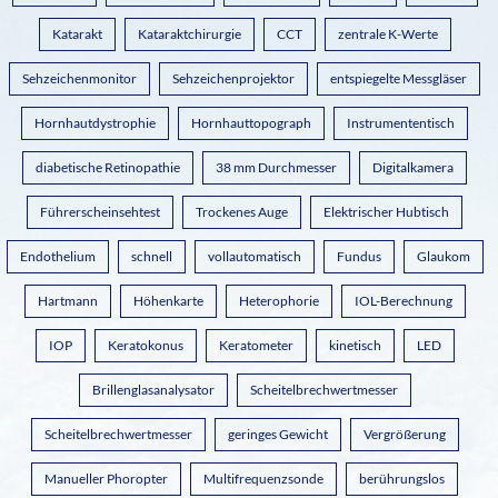
Katarakt
Kataraktchirurgie
CCT
zentrale K-Werte
Sehzeichenmonitor
Sehzeichenprojektor
entspiegelte Messgläser
Hornhautdystrophie
Hornhauttopograph
Instrumententisch
diabetische Retinopathie
38 mm Durchmesser
Digitalkamera
Führerscheinsehtest
Trockenes Auge
Elektrischer Hubtisch
Endothelium
schnell
vollautomatisch
Fundus
Glaukom
Hartmann
Höhenkarte
Heterophorie
IOL-Berechnung
IOP
Keratokonus
Keratometer
kinetisch
LED
Brillenglasanalysator
Scheitelbrechwertmesser
Scheitelbrechwertmesser
geringes Gewicht
Vergrößerung
Manueller Phoropter
Multifrequenzsonde
berührungslos