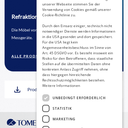
unserer Webseite stimmen Sie der
Verwendung von Cookies gemäß unserer
Cookie-Richtlinie zu.
Refraktionseinheiten & Möbel
Durch den Einsatz einiger, technisch nicht
Die Möbel von TOMEY bieten eine stabile Basis für
notwendiger Dienste werden Informationen
in die USA gesendet und dort gespeichert.
Messgeräte.
Für die USA liegt kein
Angemessenheitsbeschluss im Sinne von
Art. 45 DSGVO vor. Es besteht insoweit ein
ALLE PRODUKTE ANZEIGEN
Risiko für den Betroffenen, dass staatliche
Stellen auf die übermittelten Daten ohne
konkreten Anlass Zugriff nehmen, ohne
dass hiergegen hinreichende
Rechtsschutzmöglichkeiten bestehen.
Weitere Informationen
Produktübersicht herunterladen
UNBEDINGT ERFORDERLICH
STATISTIK
MARKETING