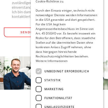
Cookie-Richtlinie zu.
zuständigen Händler im entsprechenden Land
einverstanden.
Durch den Einsatz einiger, technisch nicht
Ich bin damit einverstanden, dass der Händler mich
notwendiger Dienste werden Informationen
kontaktiert.
in die USA gesendet und dort gespeichert.
Für die USA liegt kein
Angemessenheitsbeschluss im Sinne von
Art. 45 DSGVO vor. Es besteht insoweit ein
Risiko für den Betroffenen, dass staatliche
Stellen auf die übermittelten Daten ohne
konkreten Anlass Zugriff nehmen, ohne
dass hiergegen hinreichende
Rechtsschutzmöglichkeiten bestehen.
Weitere Informationen
UNBEDINGT ERFORDERLICH
STATISTIK
MARKETING
FUNKTIONALITÄT
UNKLASSIFIZIERTE