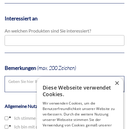
Interessiert an
An welchen Produkten sind Sie interessiert?
Bemerkungen
(max. 200 Zeichen)
×
Diese Webseite verwendet
Cookies.
Wir verwenden Cookies, um die
Allgemeine Nutzungsbedingungen
Benutzerfreundlichkeit unserer Website zu
verbessern. Durch die weitere Nutzung
*
Ich stimme den
Datenschutzbestimmungen
zu.
unserer Webseite stimmen Sie der
Verwendung von Cookies gemäß unserer
*
Ich bin mit der Weitergabe meiner Daten an den