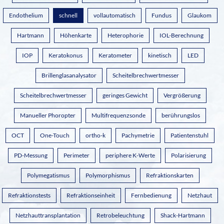
Endothelium
schnell
vollautomatisch
Fundus
Glaukom
Hartmann
Höhenkarte
Heterophorie
IOL-Berechnung
IOP
Keratokonus
Keratometer
kinetisch
LED
Brillenglasanalysator
Scheitelbrechwertmesser
Scheitelbrechwertmesser
geringes Gewicht
Vergrößerung
Manueller Phoropter
Multifrequenzsonde
berührungslos
OCT
One-Touch
ortho-k
Pachymetrie
Patientenstuhl
PD-Messung
Perimeter
periphere K-Werte
Polarisierung
Polymegatismus
Polymorphismus
Refraktionskarten
Refraktionstests
Refraktionseinheit
Fernbedienung
Netzhaut
Netzhauttransplantation
Retrobeleuchtung
Shack-Hartmann