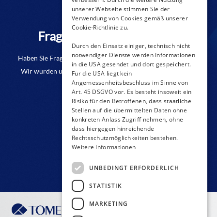
unserer Webseite stimmen Sie der
Verwendung von Cookies gemäß unserer
Cookie-Richtlinie zu.
Fragen zu einem Produkt?
Durch den Einsatz einiger, technisch nicht
notwendiger Dienste werden Informationen
Haben Sie Fragen oder benötigen Sie weitere Informationen?
in die USA gesendet und dort gespeichert.
Wir würden uns freuen, wenn Sie uns eine Anfrage senden.
Für die USA liegt kein
Angemessenheitsbeschluss im Sinne von
Art. 45 DSGVO vor. Es besteht insoweit ein
KONTAKT-FORMULAR
Risiko für den Betroffenen, dass staatliche
Stellen auf die übermittelten Daten ohne
konkreten Anlass Zugriff nehmen, ohne
dass hiergegen hinreichende
Rechtsschutzmöglichkeiten bestehen.
Weitere Informationen
UNBEDINGT ERFORDERLICH
STATISTIK
MARKETING