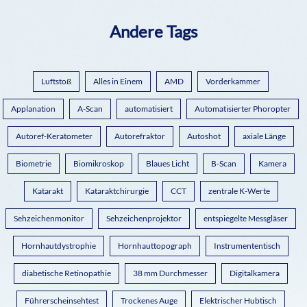
Andere Tags
Luftstoß
Alles in Einem
AMD
Vorderkammer
Applanation
A-Scan
automatisiert
Automatisierter Phoropter
Autoref-Keratometer
Autorefraktor
Autoshot
axiale Länge
Biometrie
Biomikroskop
Blaues Licht
B-Scan
Kamera
Katarakt
Kataraktchirurgie
CCT
zentrale K-Werte
Sehzeichenmonitor
Sehzeichenprojektor
entspiegelte Messgläser
Hornhautdystrophie
Hornhauttopograph
Instrumententisch
diabetische Retinopathie
38 mm Durchmesser
Digitalkamera
Führerscheinsehtest
Trockenes Auge
Elektrischer Hubtisch