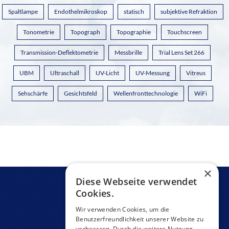
Spaltlampe
Endothelmikroskop
statisch
subjektive Refraktion
Tonometrie
Topograph
Topographie
Touchscreen
Transmission-Deflektometrie
Messbrille
Trial Lens Set 266
UBM
Ultraschall
UV-Licht
UV-Messung
Vitreus
Sehschärfe
Gesichtsfeld
Wellenfronttechnologie
WiFi
×
Diese Webseite verwendet
Cookies.
Wir verwenden Cookies, um die
Benutzerfreundlichkeit unserer Website zu
verbessern. Durch die weitere Nutzung