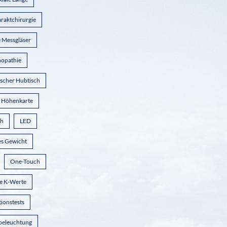
raktchirurgie
e Messgläser
nopathie
ischer Hubtisch
Höhenkarte
ch
LED
es Gewicht
One-Touch
e K-Werte
tionstests
beleuchtung