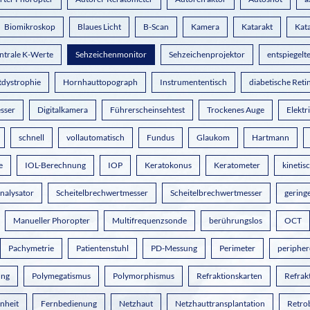
Biomikroskop
Blaues Licht
B-Scan
Kamera
Katarakt
Kata
ntrale K-Werte
Sehzeichenmonitor
Sehzeichenprojektor
entspiegelt
dystrophie
Hornhauttopograph
Instrumententisch
diabetische Reti
sser
Digitalkamera
Führerscheinsehtest
Trockenes Auge
Elektr
schnell
vollautomatisch
Fundus
Glaukom
Hartmann
e
IOL-Berechnung
IOP
Keratokonus
Keratometer
kinetis
analysator
Scheitelbrechwertmesser
Scheitelbrechwertmesser
gering
Manueller Phoropter
Multifrequenzsonde
berührungslos
OCT
Pachymetrie
Patientenstuhl
PD-Messung
Perimeter
peripher
ung
Polymegatismus
Polymorphismus
Refraktionskarten
Refrak
nheit
Fernbedienung
Netzhaut
Netzhauttransplantation
Retro