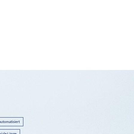
automatisiert
xiale Länge