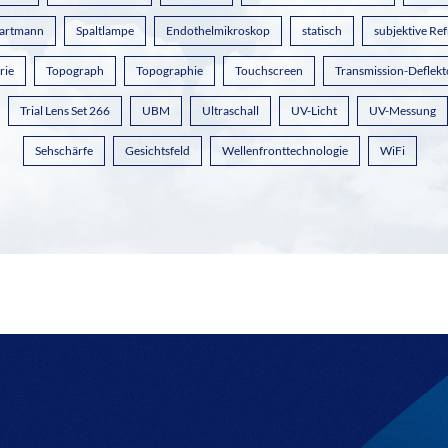
artmann
Spaltlampe
Endothelmikroskop
statisch
subjektive Ref
rie
Topograph
Topographie
Touchscreen
Transmission-Deflekt
Trial Lens Set 266
UBM
Ultraschall
UV-Licht
UV-Messung
Sehschärfe
Gesichtsfeld
Wellenfronttechnologie
WiFi