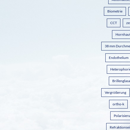
Biometrie
CCT
ze
Hornhaut
38 mm Durchme
Endothelium
Heterophori
Brillenglas
Vergrößerung
ortho-k
Polarisier
Refraktionsei