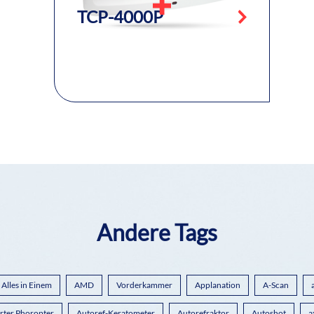
TCP-4000P
Andere Tags
Alles in Einem
AMD
Vorderkammer
Applanation
A-Scan
rter Phoropter
Autoref-Keratometer
Autorefraktor
Autoshot
a