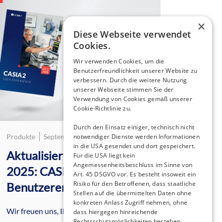
×
Diese Webseite verwendet
Cookies.
Wir verwenden Cookies, um die
Benutzerfreundlichkeit unserer Website zu
verbessern. Durch die weitere Nutzung
unserer Webseite stimmen Sie der
Verwendung von Cookies gemäß unserer
Cookie-Richtlinie zu.
Durch den Einsatz einiger, technisch nicht
notwendiger Dienste werden Informationen
Produkte
September 9, 2025
in die USA gesendet und dort gespeichert.
Aktualisierte Version
Für die USA liegt kein
Angemessenheitsbeschluss im Sinne von
2025: CASIA2
Art. 45 DSGVO vor. Es besteht insoweit ein
Risiko für den Betroffenen, dass staatliche
Benutzererfahrung
Stellen auf die übermittelten Daten ohne
konkreten Anlass Zugriff nehmen, ohne
Wir freuen uns, Ihnen unsere brandneue,
dass hiergegen hinreichende
Rechtsschutzmöglichkeiten bestehen.