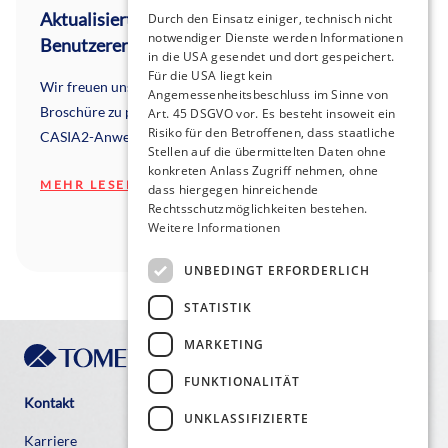
Aktualisierte Version 2025: CASIA2
Durch den Einsatz einiger, technisch nicht
notwendiger Dienste werden Informationen
Benutzererfahrung
in die USA gesendet und dort gespeichert.
Für die USA liegt kein
Wir freuen uns, Ihnen unsere brandneue, aktualisierte
Angemessenheitsbeschluss im Sinne von
Broschüre zu präsentieren, in der Sie Einblicke von
Art. 45 DSGVO vor. Es besteht insoweit ein
Risiko für den Betroffenen, dass staatliche
CASIA2-Anwendern erhalten.
Stellen auf die übermittelten Daten ohne
konkreten Anlass Zugriff nehmen, ohne
MEHR LESEN
dass hiergegen hinreichende
Rechtsschutzmöglichkeiten bestehen.
Weitere Informationen
UNBEDINGT ERFORDERLICH
STATISTIK
MARKETING
FUNKTIONALITÄT
Kontakt
UNKLASSIFIZIERTE
Karriere